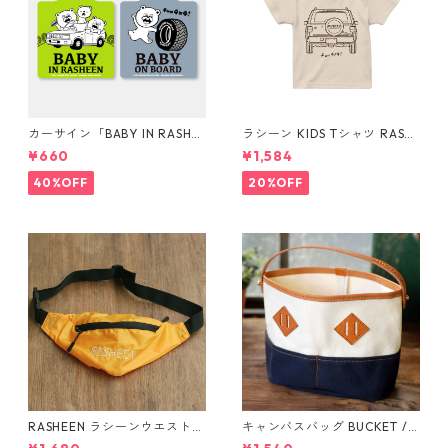
カーサイン「BABY IN RASHE
ラシーン KIDS Tシャツ RASH
EN」「BABY ON BOARD」Ill
EEN
¥660
¥1,584
ustration by 鈴木裕之
40%OFF
20%OFF
RASHEEN ラシーンウエストポ
キャンバスバッグ BUCKET /
ーチ YELLOW
なんでも入るおしゃれなキャ