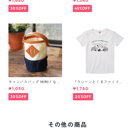
¥1,680
¥1,540
ンバスバッグ PAN MOUNT
30%OFF
45%OFF
キャンバスバッグ MINI / なん
「ラシーンとくまファミリ
でも入るおしゃれなキャンバ
ー」 Tシャツ LADYS イラス
¥1,050
¥1,760
スバッグ PAN MOUNT
ト：鈴木裕之
30%OFF
20%OFF
その他の商品