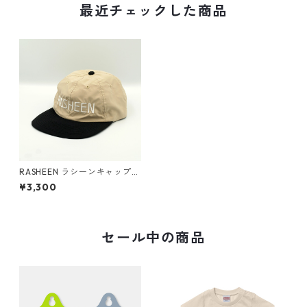
最近チェックした商品
RASHEEN ラシーンキャップ
（帽子）6 Panel Baseball Ca
¥3,300
p
セール中の商品