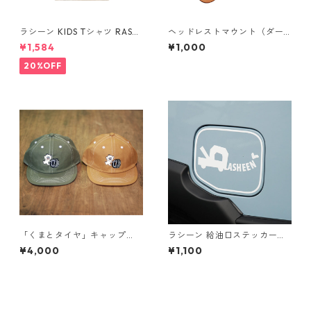
ラシーン KIDS Tシャツ RASH
ヘッドレストマウント（ダー
EEN
クブラウン） / 便利なレザー
¥1,584
¥1,000
ベルト PAN MOUNT
20%OFF
「くまとタイヤ」キャップ
ラシーン 給油口ステッカー
（帽子）6 Panel コットン10
「RASHEENハート」
¥4,000
¥1,100
0% イラスト：鈴木裕之