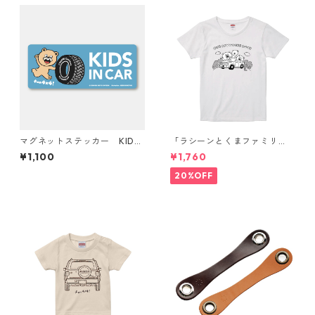
マグネットステッカー KIDS I
「ラシーンとくまファミリ
N CAR どんな車にも貼り付
ー」 Tシャツ LADYS イラス
¥1,100
¥1,760
けできる
ト：鈴木裕之
20%OFF