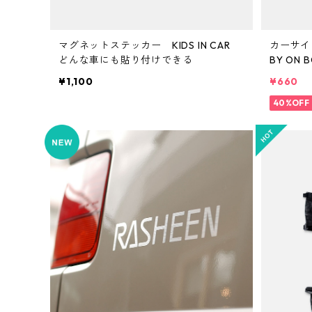
マグネットステッカー KIDS IN CAR
カーサイン
どんな車にも貼り付けできる
BY ON B
之
¥1,100
¥660
40%OFF