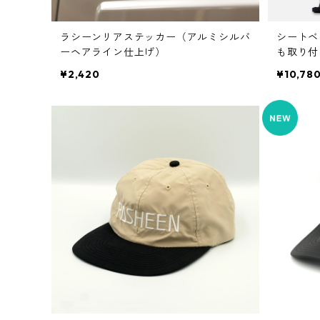
ラシーンリアステッカー（アルミシルバ
シートベス
ーヘアライン仕上げ）
も取り付
る！ ラ
¥2,420
¥10,78
RAV4 