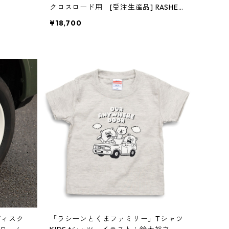
クロスロード用 [受注生産品] RASHEE
N CROSSROAD （納期約2週間）
¥18,700
 ディスク
「ラシーンとくまファミリー」Tシャツ