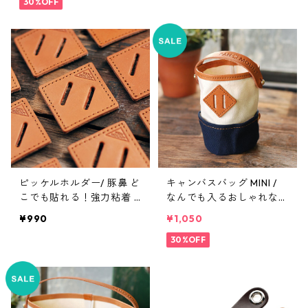
30%OFF
ピッケルホルダー/ 豚鼻 ど
キャンバスバッグ MINI /
こでも貼れる！強力粘着 P
なんでも入るおしゃれなキ
AN MOUNT
ャンバスバッグ PAN MOU
¥990
¥1,050
NT
30%OFF