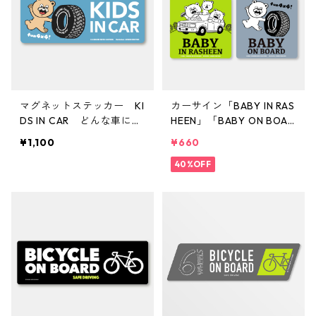
マグネットステッカー KI
カーサイン「BABY IN RAS
DS IN CAR どんな車にも
HEEN」「BABY ON BOAR
貼り付けできる
D」Illustration by 鈴木裕
¥1,100
¥660
之
40%OFF