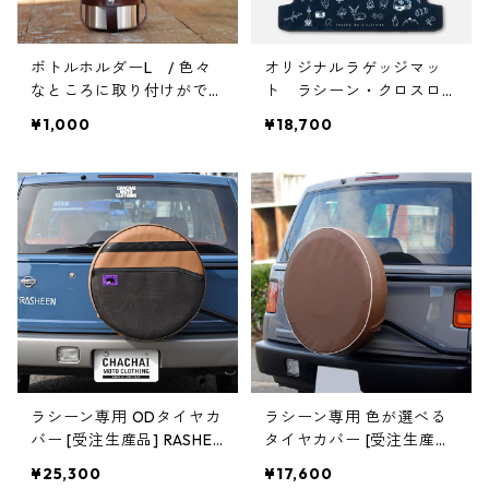
ボトルホルダーL / 色々
オリジナルラゲッジマッ
なところに取り付けができ
ト ラシーン・クロスロー
る PAN MOUNT
ド用 [受注生産品] RASHE
¥1,000
¥18,700
EN CROSSROAD （納期約
2週間）
ラシーン専用 ODタイヤカ
ラシーン専用 色が選べる
バー [受注生産品] RASHEE
タイヤカバー [受注生産品]
N
RASHEEN
¥25,300
¥17,600